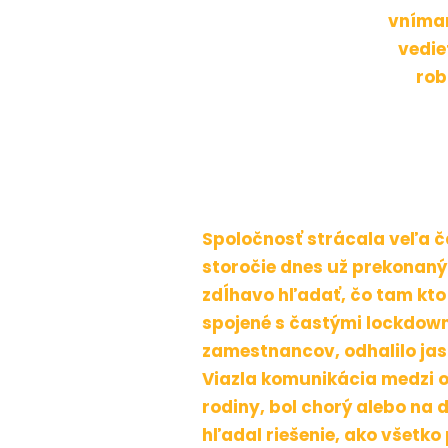
vnímam
vedie
rob
Spoločnosť strácala veľa č
storočie dnes už prekonaný
zdĺhavo hľadať, čo tam kto
spojené s častými lockdow
zamestnancov, odhalilo jasn
Viazla komunikácia medzi o
rodiny, bol chorý alebo na 
hľadal riešenie, ako všetko