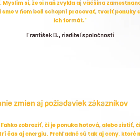
. Myslím si, že si naň zvykla aj väčšina zamestnan
í sme v ňom boli schopní pracovať, tvoriť ponuky a
ich formát."
František B., riaditeľ spoločnosti
nie zmien aj
požiadaviek zákazníkov
 ľahko zobraziť, či je ponuka hotová, alebo zistiť,
etrí čas aj energiu. Prehľadné sú tak aj ceny, ktoré 