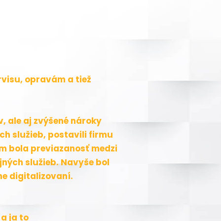
visu, opravám a tiež
 ale aj zvýšené nároky
 služieb, postavili firmu
om bola previazanosť medzi
jných služieb. Navyše bol
e digitalizovaní.
a ja to