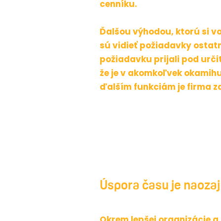
cenníku.
Ďalšou výhodou, ktorú si vo 
sú vidieť požiadavky ostat
požiadavku prijali pod urči
že je v akomkoľvek okamih
ďalším funkciám je firma z
Úspora času
je naozaj
Okrem lepšej organizácie a 