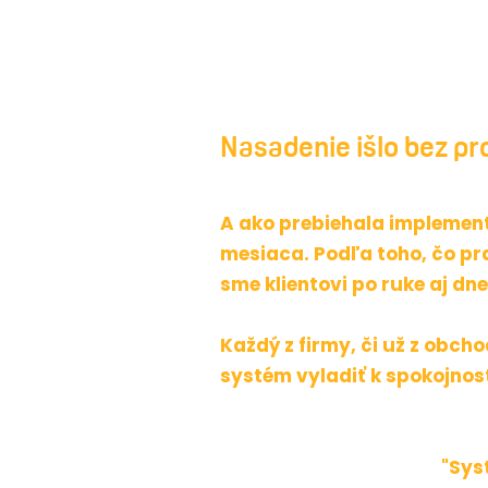
Nasadenie išlo
bez pr
A ako prebiehala implement
mesiaca. Podľa toho, čo pr
sme klientovi po ruke aj dne
Každý z firmy, či už z obch
systém vyladiť k spokojnost
"Sys