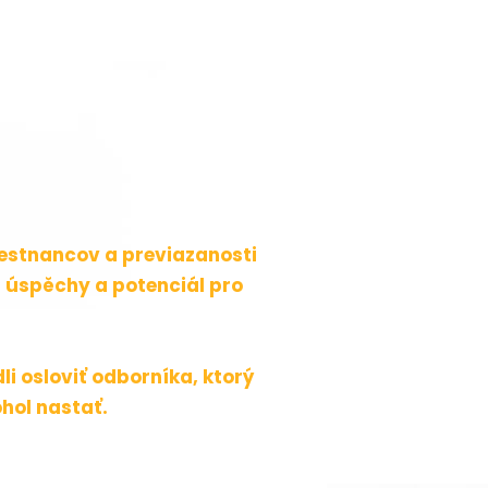
amestnancov a previazanosti
í úspěchy a potenciál pro
i osloviť odborníka, ktorý
hol nastať.