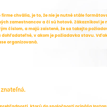
firme chvália, je to, že nie je nutné stále formáto
ných zamestnancov a či sú hotové. Zákazníkovi je 
tým číslom, a majú zaistené, že sa takejto požiada
u dohľadateľné, v akom je požiadavka stavu. Vď
ase organizovaná.
 znateľná.
prehľadnosti, ktorú do spoločnosti prináša Instan