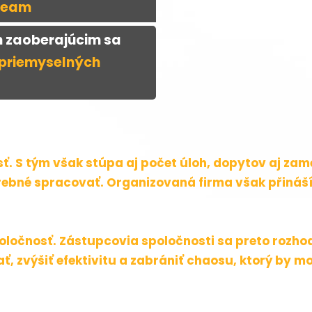
 Team
m zaoberajúcim sa
priemyselných
osť. S tým však stúpa aj počet úloh, dopytov aj z
trebné spracovať. Organizovaná firma však přináš
oločnosť. Zástupcovia spoločnosti sa preto rozhodl
, zvýšiť efektivitu a zabrániť chaosu, ktorý by mo