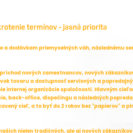
krotenie termínov -
jasná priorita
be a dodávkam priemyselných váh, následnému ser
 príchod nových zamestnancov, nových zákazníkov,
vok tovaru a dostupnosť servisných a popredajných
ie internej organizácie spoločnosti. Hlavným cieľ
cie, back-office, dispečingu a následných popreda
vený cieľ, a to byť do 2 rokov bez "papierov" a pln
 našich nielen tradičných, ale aj nových zákazníkov 