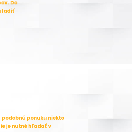
cov. Do
 ladiť
 či podobnú ponuku niekto
nie je nutné hľadať v