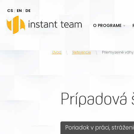
CS
EN
DE
O PROGRAME
Úvod
Referencie
Priemyselné váhy
Prípadová 
Poriadok v práci, stráže