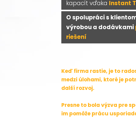
kapacít vďaka
Instant
O spolupráci s kliento
výrobou a dodávkami
riešení
Keď firma rastie, je to rad
medzi úlohami, ktoré je po
další rozvoj.
Presne to bola výzva pre sp
im pomôže prácu usporiadať