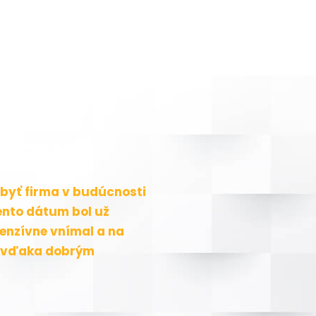
 byť firma v budúcnosti
ento dátum bol už
tenzívne vnímal a na
ä vďaka dobrým