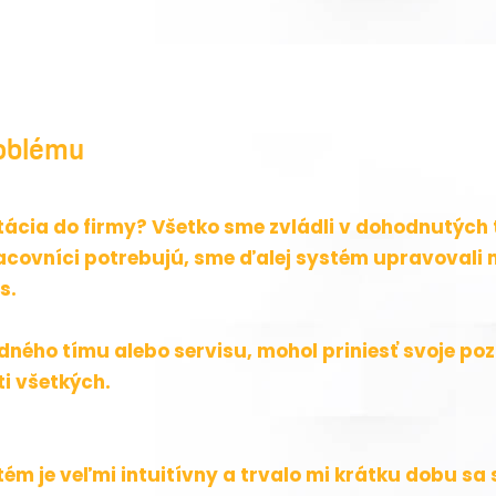
oblému
ácia do firmy? Všetko sme zvládli v dohodnutých 
acovníci potrebujú, sme ďalej systém upravovali 
s.
odného tímu alebo servisu, mohol priniesť svoje po
i všetkých.
tém je veľmi intuitívny a trvalo mi krátku dobu sa 