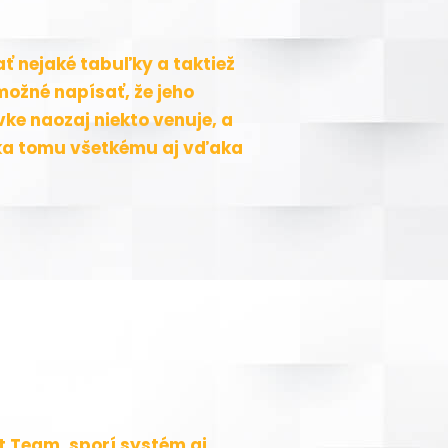
vať nejaké tabuľky a taktiež
možné napísať, že jeho
vke naozaj niekto venuje, a
aka tomu všetkému aj vďaka
t Team, sporí systém aj