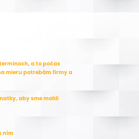
termínoch, a to počas
na mieru potrebám firmy a
znatky, aby sme mohli
s ním