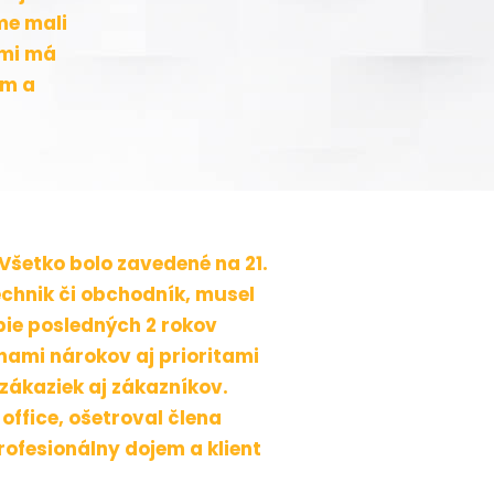
me mali
imi má
om a
Všetko bolo zavedené na 21.
echnik či obchodník, musel
bie posledných 2 rokov
ami nárokov aj prioritami
zákaziek aj zákazníkov.
office, ošetroval člena
rofesionálny dojem a klient