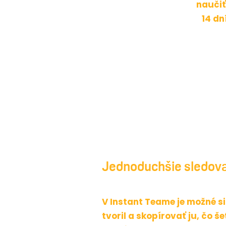
naučiť
14 dn
Jednoduchšie sledova
V Instant Teame je možné si
tvoril a skopírovať ju, čo š