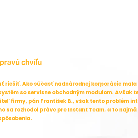
 pravú chvíľu
ť riešiť. Ako súčasť nadnárodnej korporácie mala
 systém so servisne obchodným modulom. Avšak t
iteľ firmy, pán František B., však tento problém in
o sa rozhodol práve pre Instant Team, a to najm
spôsobenia.