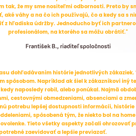
 tak, že my sme nositeľmi odbornosti. Preto by s
ť, aké váhy a na čo ich používajú, čo a kedy sa s n
iť z hľadiska údržby. Jednoducho byť ich partner
profesionálom, na ktorého sa môžu obrátiť."
František B., riaditeľ spoločnosti
asu dohľadávaním histórie jednotlivých zákaziek. 
m spôsobom. Napríklad ak šiel k zákazníkovi iný t
 kedy naposledy robil, alebo ponúkal. Najmä obdo
nmi, cestovnými obmedzeniami, absenciami a zmen
ú potrebu lepšej dostupnosti informácií, histórie 
ddeleniami, spôsobená tým, že niekto bol na home 
dovolenke. Tieto všetky aspekty začali ohrozovať p
 potrebné zaevidovať a lepšie previazať.