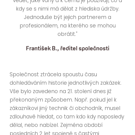
vědět, jaké váhy a k čemu je používají, co a
kdy se s nimi má dělat z hlediska údržby.
Jednoduše být jejich partnerem a
profesionálem, na kterého se mohou
obrátit."
František B., ředitel společnosti
Společnost ztrácela spoustu času
dohledáváním historie jednotlivých zakázek.
Vše bylo zavedeno na 21. stolení dnes již
překonaným způsobem. Např. pokud jel k
zákazníkovi jiný technik či obchodník, musel
zdlouhavě hledat, co tam kdo kdy naposledy
dělal, nebo nabízel. Zejména období
posledních 2 let spojené s častými