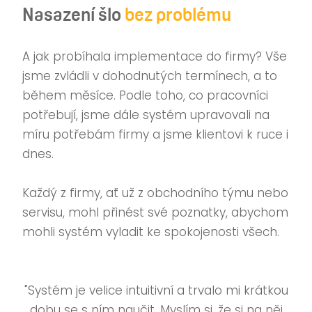
Nasazení šlo
bez problému
A jak probíhala implementace do firmy? Vše
jsme zvládli v dohodnutých termínech, a to
během měsíce. Podle toho, co pracovníci
potřebují, jsme dále systém upravovali na
míru potřebám firmy a jsme klientovi k ruce i
dnes.
Každý z firmy, ať už z obchodního týmu nebo
servisu, mohl přinést své poznatky, abychom
mohli systém vyladit ke spokojenosti všech.
"Systém je velice intuitivní a trvalo mi krátkou
dobu se s ním naučit. Myslím si, že si na něj