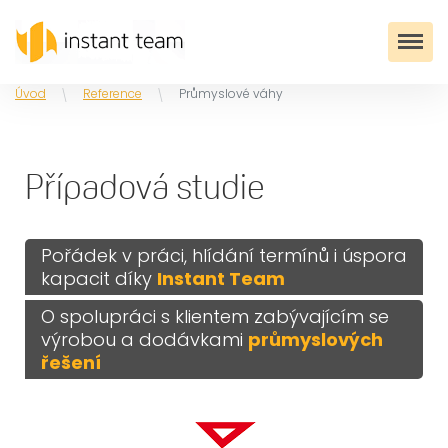
Úvod
Reference
Průmyslové váhy
Případová studie
Pořádek v práci, hlídání termínů i úspora
kapacit díky
Instant Team
O spolupráci s klientem zabývajícím se
výrobou a dodávkami
průmyslových
řešení