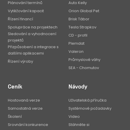
Plánování termínů
Auto Kelly
Vytěžování kapacit
Orion Global Pet
Řízení financí
Brisk Tábor
Spolupráce na projektech
Tesla Strapkov
Sledování a vyhodnocení
CD - profil
projektů
Plemdat
Přizpůsobení a integrace s
Valeron
dalšími aplikacemi
Průmyslové váhy
Řízení výroby
SEA - Chomutov
Ceník
Návody
Hostovaná verze
Uživatelská příručka
Samostatná verze
Systémové požadavky
Školení
Video
Srovnání konkurence
Stáhněte si