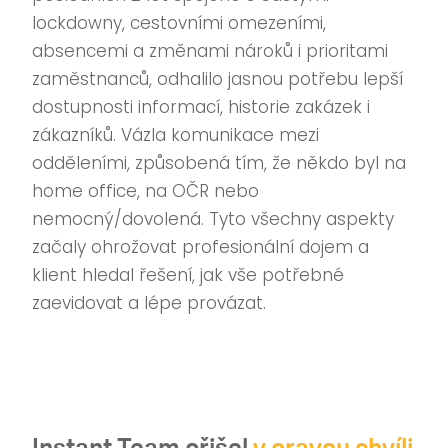
lockdowny, cestovními omezeními,
absencemi a změnami nároků i prioritami
zaměstnanců, odhalilo jasnou potřebu lepší
dostupnosti informací, historie zakázek i
zákazníků. Vázla komunikace mezi
odděleními, způsobená tím, že někdo byl na
home office, na OČR nebo
nemocný/dovolená. Tyto všechny aspekty
začaly ohrožovat profesionální dojem a
klient hledal řešení, jak vše potřebné
zaevidovat a lépe provázat.
Instant Team přišel
v pravou chvíli