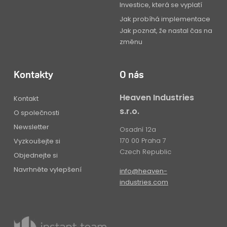
Investice, která se vyplatí
Jak probíhá implementace
Jak poznat, že nastal čas na
změnu
Kontakty
O nás
Heaven Industries
Kontakt
s.r.o.
O společnosti
Newsletter
Osadní 12a
170 00 Praha 7
Vyzkoušejte si
Czech Republic
Objednejte si
Navrhněte vylepšení
info@heaven-
industries.com