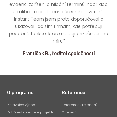
evidenci zařízení a hlídání termínů, například
u kalibrace či platností úředního ověření."
Instant Team jsem proto doporučoval a
ukazoval i dalším firmám, kde potřebují
podobné funkce, které se dají přizpůsobit na
míru."
František B., ředitel společnosti
O programu
Reference
7 hlavních výhod
Reference dle oborů
Zahájení a iniciace projektu
Ocenění