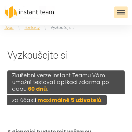
Úvod
Kontakty
Vyzkoušejte si
Vyzkoušejte si
Zkušební verze Instant Teamu Vám
umožní testovat aplikaci zdarma po
dobu
60 dnů
,
za účasti
maximálně 5 uživatelů
.
K dispozici budete mít veškerou