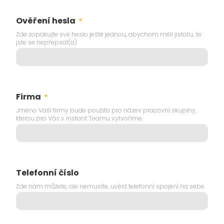
Ověření hesla
*
Zde zopakujte své heslo ještě jednou, abychom měli jistotu, že
jste se nepřepsal(a).
Firma
*
Jméno Vaší firmy bude použito pro název pracovní skupiny,
kterou pro Vás v Instant Teamu vytvoříme.
Telefonní číslo
Zde nám můžete, ale nemusíte, uvést telefonní spojení na sebe.