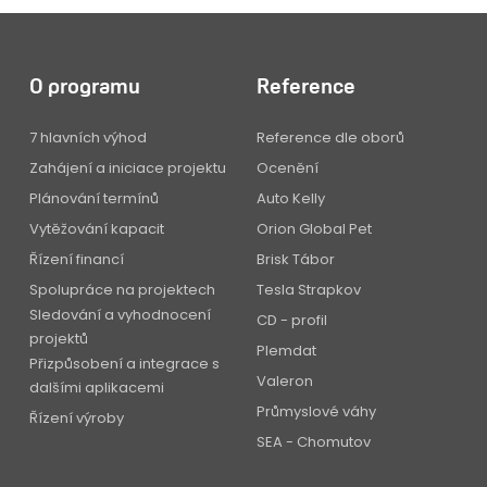
O programu
Reference
7 hlavních výhod
Reference dle oborů
Zahájení a iniciace projektu
Ocenění
Plánování termínů
Auto Kelly
Vytěžování kapacit
Orion Global Pet
Řízení financí
Brisk Tábor
Spolupráce na projektech
Tesla Strapkov
Sledování a vyhodnocení
CD - profil
projektů
Plemdat
Přizpůsobení a integrace s
Valeron
dalšími aplikacemi
Průmyslové váhy
Řízení výroby
SEA - Chomutov