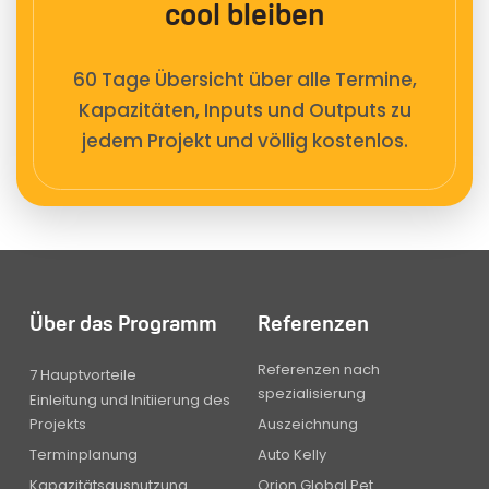
cool bleiben
60 Tage Übersicht über alle Termine,
Kapazitäten, Inputs und Outputs zu
jedem Projekt und völlig kostenlos.
Über das Programm
Referenzen
Referenzen nach
7 Hauptvorteile
spezialisierung
Einleitung und Initiierung des
Projekts
Auszeichnung
Terminplanung
Auto Kelly
Kapazitätsausnutzung
Orion Global Pet