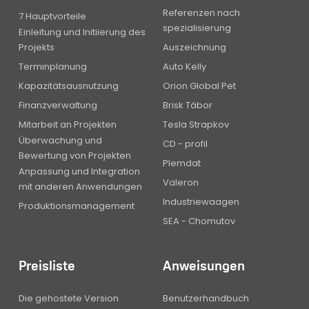
Referenzen nach
7 Hauptvorteile
spezialisierung
Einleitung und Initiierung des
Projekts
Auszeichnung
Terminplanung
Auto Kelly
Kapazitätsausnutzung
Orion Global Pet
Finanzverwaltung
Brisk Tábor
Mitarbeit an Projekten
Tesla Strapkov
Überwachung und
CD - profil
Bewertung von Projekten
Plemdat
Anpassung und Integration
Valeron
mit anderen Anwendungen
Industriewaagen
Produktionsmanagement
SEA - Chomutov
Preisliste
Anweisungen
Die gehostete Version
Benutzerhandbuch